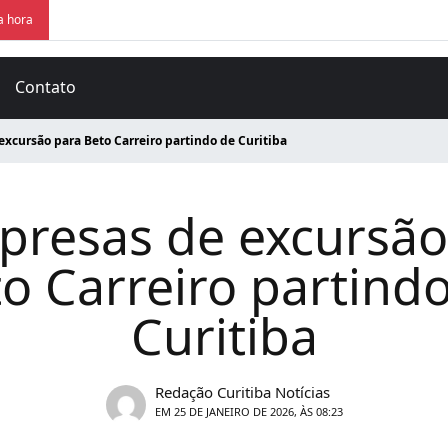
a hora
Contato
excursão para Beto Carreiro partindo de Curitiba
presas de excursão
o Carreiro partind
Curitiba
Redação Curitiba Notícias
EM 25 DE JANEIRO DE 2026, ÀS 08:23