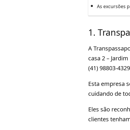
As excursões p
1. Transp
A Transpassapor
casa 2 – Jardim
(41) 98803-4329
Esta empresa s
cuidando de tod
Eles são reconh
clientes tenham