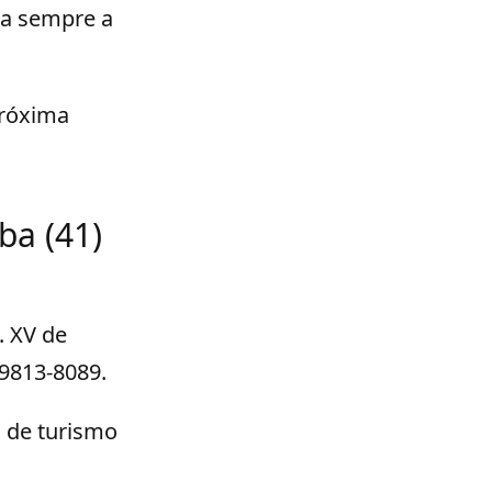
ca sempre a
próxima
ba (41)
. XV de
99813-8089.
s de turismo