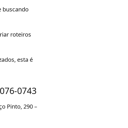
re buscando
iar roteiros
zados, esta é
3076-0743
ço Pinto, 290 –