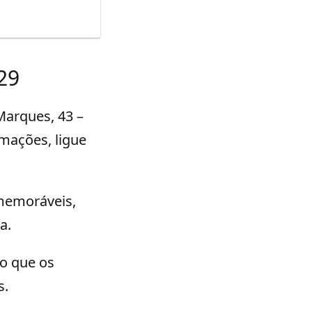
29
Marques, 43 –
rmações, ligue
 memoráveis,
a.
do que os
s.