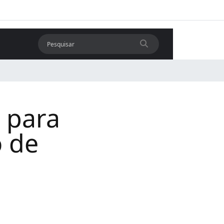
 para
o de