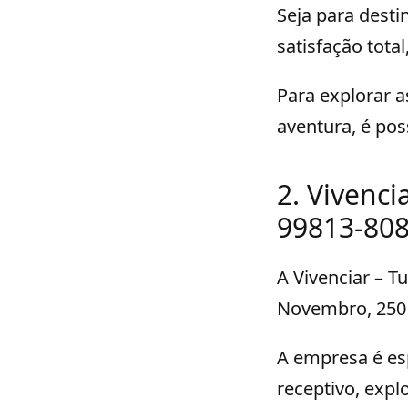
Seja para desti
satisfação tota
Para explorar a
aventura, é pos
2. Vivenci
99813-80
A Vivenciar – T
Novembro, 250 –
A empresa é es
receptivo, expl