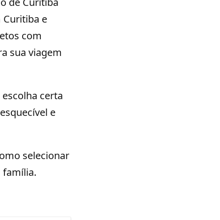
o de Curitiba
 Curitiba e
letos com
ra sua viagem
escolha certa
esquecível e
como selecionar
família.