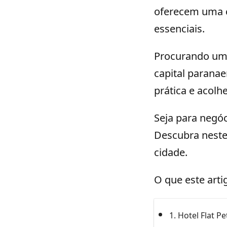
oferecem uma c
essenciais.
Procurando um 
capital parana
prática e acolh
Seja para negóci
Descubra neste 
cidade.
O que este arti
1. Hotel Flat P