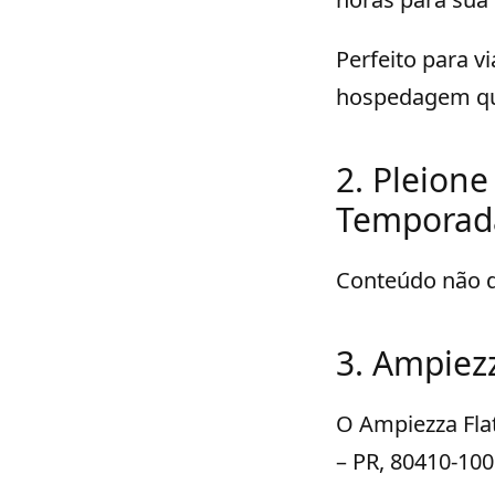
Perfeito para v
hospedagem que
2. Pleione
Temporada
Conteúdo não d
3. Ampiezz
O Ampiezza Flat
– PR, 80410-100