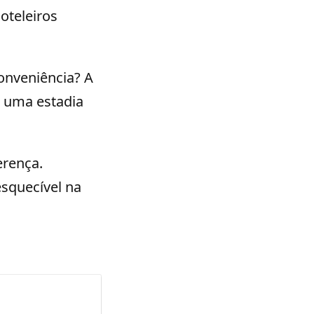
oteleiros
onveniência? A
a uma estadia
erença.
esquecível na