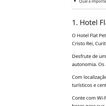
Qual a importâ
1. Hotel F
O Hotel Flat Pet
Cristo Rei, Curi
Desfrute de uma
autonomia. Os 
Com localização
turísticos e ce
Conte com Wi-Fi
horas para sua