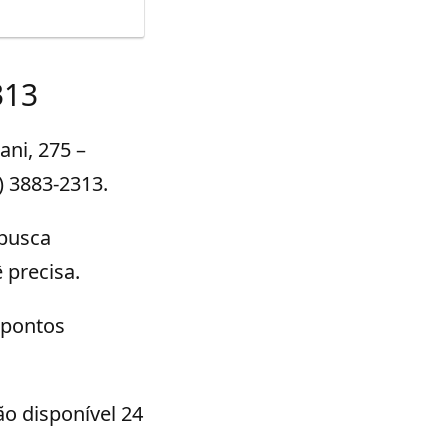
313
ani, 275 –
1) 3883-2313.
 busca
precisa.
s pontos
ão disponível 24