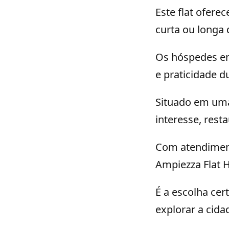
Este flat ofere
curta ou longa 
Os hóspedes e
e praticidade d
Situado em uma 
interesse, rest
Com atendiment
Ampiezza Flat 
É a escolha ce
explorar a cida