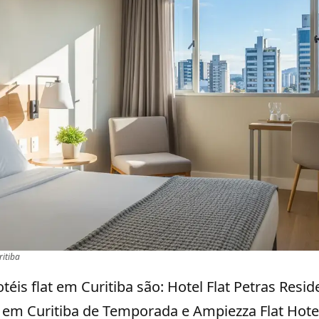
ritiba
téis flat em Curitiba são: Hotel Flat Petras Resid
 em Curitiba de Temporada e Ampiezza Flat Hotel