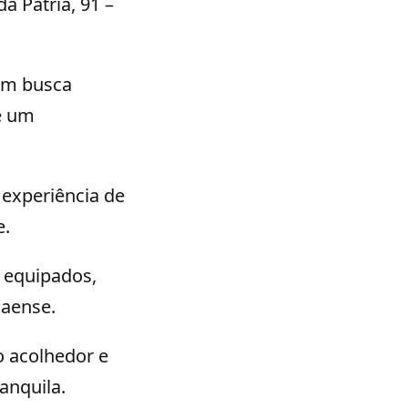
a Pátria, 91 –
.
uem busca
 é um
 experiência de
e.
 equipados,
naense.
o acolhedor e
anquila.