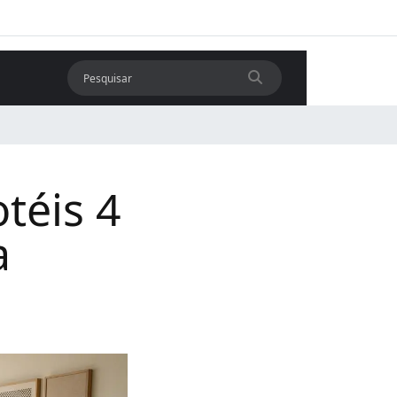
téis 4
a