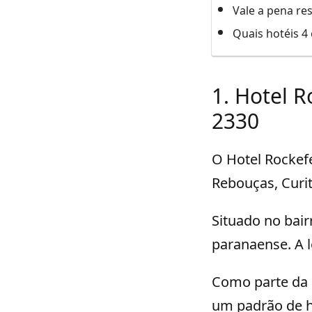
Vale a pena res
Quais hotéis 4
1. Hotel R
2330
O Hotel Rockefel
Rebouças, Curiti
Situado no bair
paranaense. A l
Como parte da 
um padrão de h