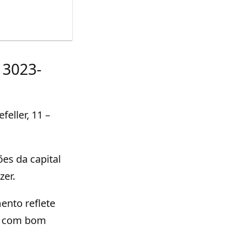
) 3023-
feller, 11 –
ões da capital
zer.
ento reflete
 e com bom