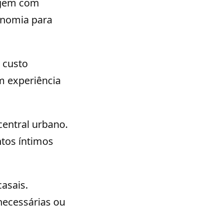
agem com
onomia para
 custo
m experiência
central urbano.
ntos íntimos
asais.
necessárias ou