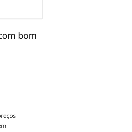
s com bom
preços
sem