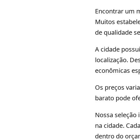
Encontrar um mo
Muitos estabel
de qualidade s
A cidade possu
localização. De
econômicas es
Os preços vari
barato pode of
Nossa seleção i
na cidade. Cad
dentro do orça