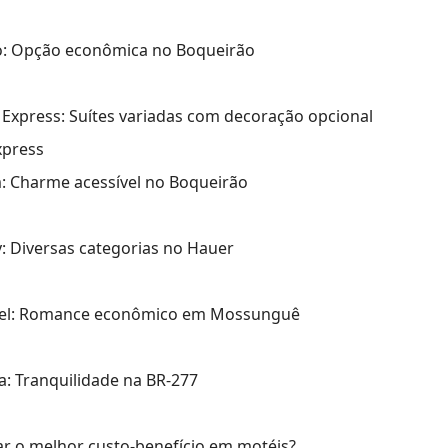
jo: Opção econômica no Boqueirão
 Express: Suítes variadas com decoração opcional
xpress
: Charme acessível no Boqueirão
y: Diversas categorias no Hauer
tel: Romance econômico em Mossunguê
a: Tranquilidade na BR-277
r o melhor custo-benefício em motéis?