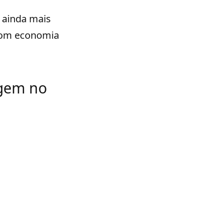
 ainda mais
 com economia
agem no