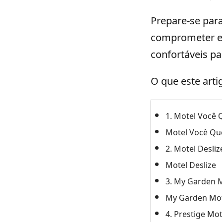
Prepare-se par
comprometer ex
confortáveis pa
O que este arti
1. Motel Você 
Motel Você Qu
2. Motel Desli
Motel Deslize
3. My Garden M
My Garden Mo
4. Prestige Mo