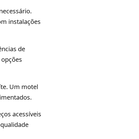
necessário.
om instalações
ências de
á opções
íte. Um motel
imentados.
ços acessíveis
 qualidade