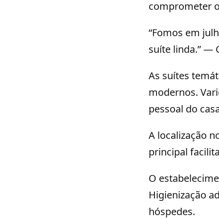
comprometer o
“Fomos em julh
suíte linda.” — 
As suítes temá
modernos. Vari
pessoal do casal
A localização n
principal facil
O estabelecime
Higienização a
hóspedes.