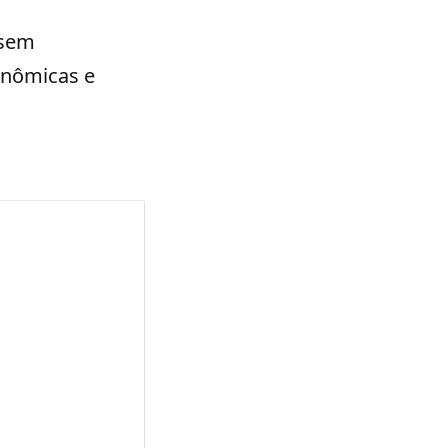
 sem
onômicas e