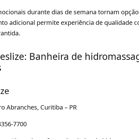
ocionais durante dias de semana tornam opção
onto adicional permite experiência de qualidade
rantida.
Deslize: Banheira de hidromass
s
ize
ro Abranches, Curitiba – PR
3356-7700