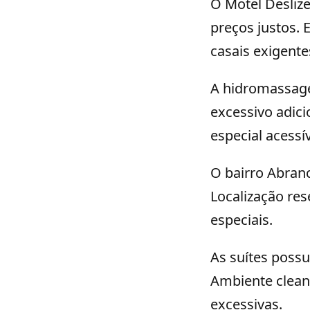
O Motel Desliz
preços justos.
casais exigente
A hidromassag
excessivo adic
especial acessív
O bairro Abran
Localização re
especiais.
As suítes poss
Ambiente clean 
excessivas.