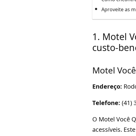
Aproveite as m
1. Motel 
custo-bene
Motel Voc
Endereço:
Rodo
Telefone:
(41) 
O Motel Você Q
acessíveis. Est