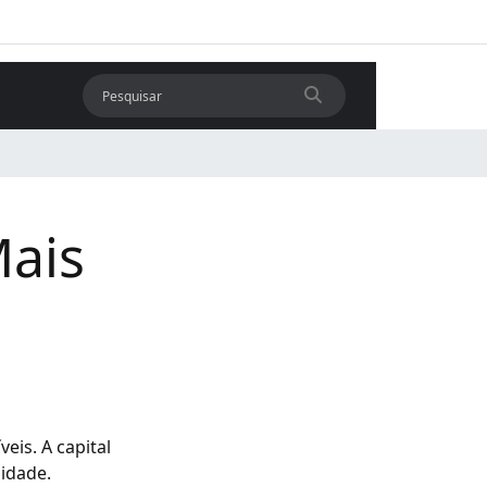
Mais
a
eis. A capital
idade.