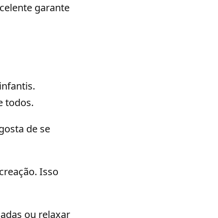
celente garante
nfantis.
e todos.
gosta de se
creação. Isso
hadas ou relaxar