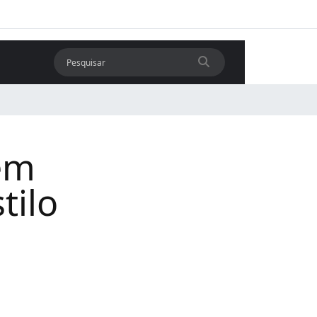
em
tilo