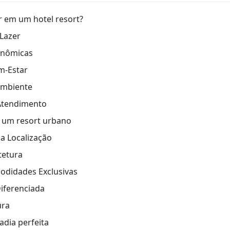
 em um hotel resort?
 Lazer
onômicas
m-Estar
Ambiente
Atendimento
e um resort urbano
a Localização
tetura
odidades Exclusivas
iferenciada
ura
adia perfeita