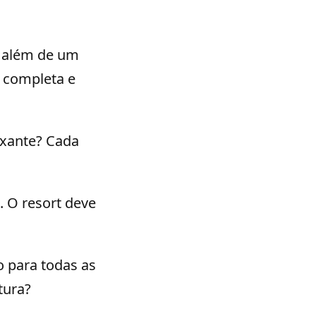
ai além de um
 completa e
axante? Cada
 O resort deve
o para todas as
tura?