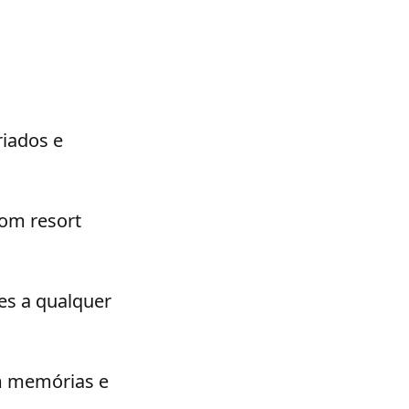
riados e
bom resort
ões a qualquer
am memórias e