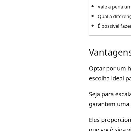
Vale a pena um
Qual a diferen
É possível faze
Vantagens
Optar por um ho
escolha ideal 
Seja para esca
garantem uma e
Eles proporcion
que você siga 