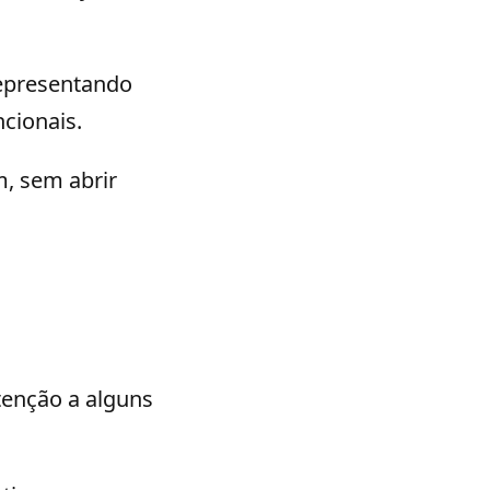
representando
cionais.
m, sem abrir
tenção a alguns