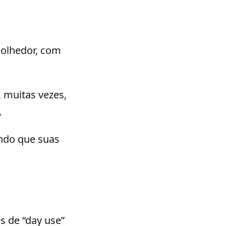
colhedor, com
, muitas vezes,
.
indo que suas
s de “day use”