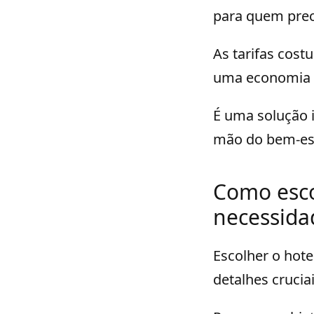
para quem prec
As tarifas cost
uma economia c
É uma solução i
mão do bem-est
Como esco
necessida
Escolher o hote
detalhes crucia