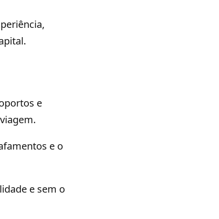
eriência,
pital.
oportos e
 viagem.
rafamentos e o
lidade e sem o